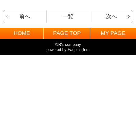
前へ
一覧
次へ
HOME
PAGE TOP
MY PAGE
©R's company
powered by Fanplus,Inc.