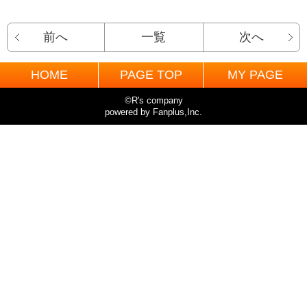
前へ
一覧
次へ
HOME
PAGE TOP
MY PAGE
©R's company
powered by Fanplus,Inc.