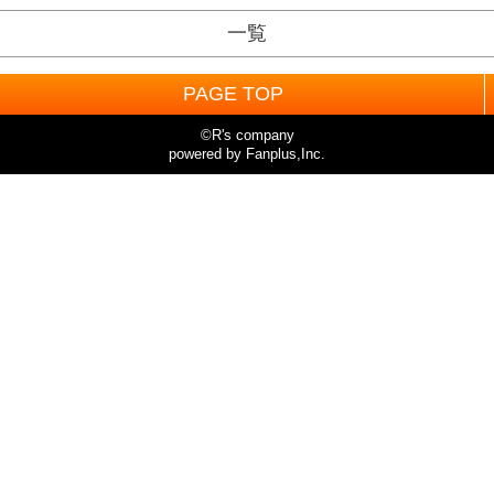
一覧
PAGE TOP
©R's company
powered by Fanplus,Inc.