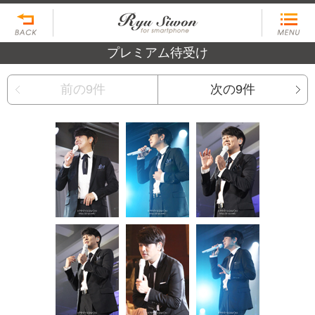
プレミアム待受け
前の9件
次の9件