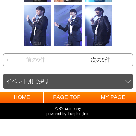
前の9件
次の9件
イベント別で探す
HOME
PAGE TOP
MY PAGE
©R's company
powered by Fanplus,Inc.