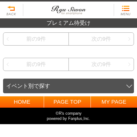
プレミアム待受け
前の9件
次の9件
前の9件
次の9件
イベント別で探す
HOME
PAGE TOP
MY PAGE
©R's company
powered by Fanplus,Inc.