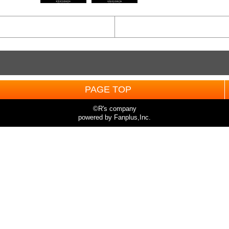
PAGE TOP
©R's company
powered by Fanplus,Inc.