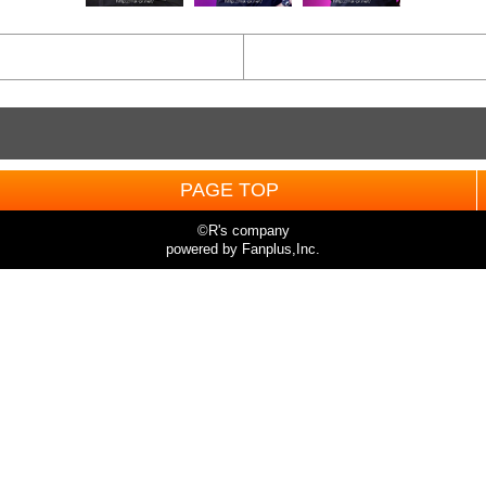
PAGE TOP
©R's company
powered by Fanplus,Inc.