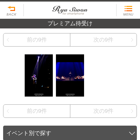
プレミアム待受け
前の9件
次の9件
前の9件
次の9件
イベント別で探す