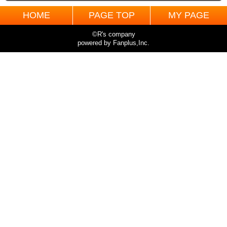
HOME
PAGE TOP
MY PAGE
©R's company
powered by Fanplus,Inc.