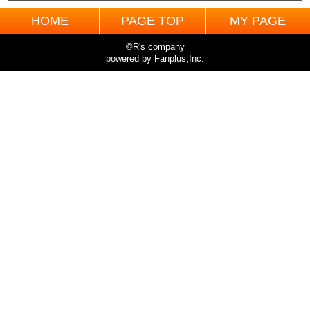
HOME
PAGE TOP
MY PAGE
©R's company
powered by Fanplus,Inc.