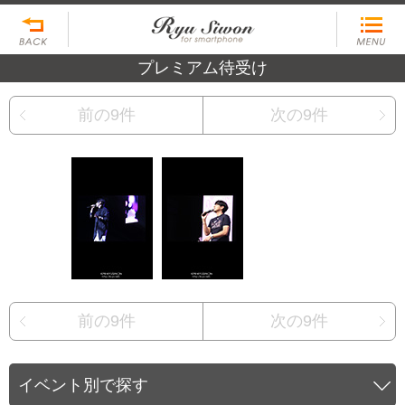
プレミアム待受け
前の9件
次の9件
前の9件
次の9件
イベント別で探す