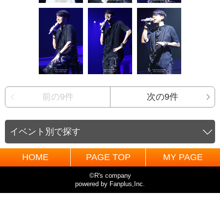
前の9件
次の9件
イベント別で探す
HOME
PAGE TOP
MY PAGE
©R's company
powered by Fanplus,Inc.