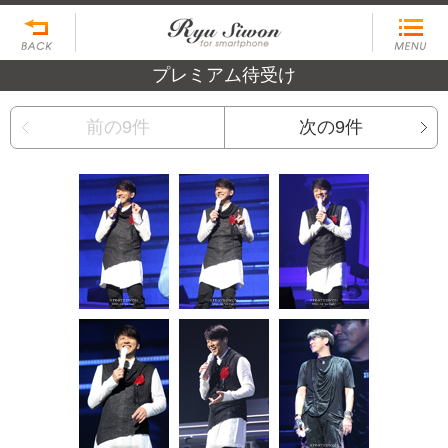
プレミアム待受け
前の9件
次の9件