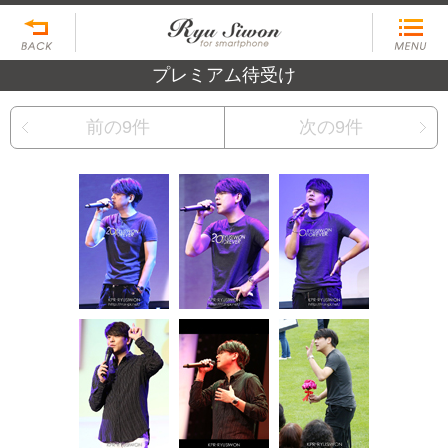
プレミアム待受け
前の9件
次の9件