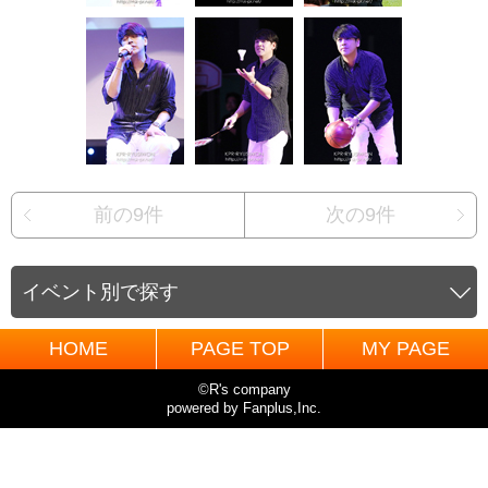
前の9件
次の9件
イベント別で探す
HOME
PAGE TOP
MY PAGE
©R's company
powered by Fanplus,Inc.