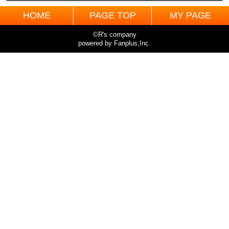
HOME
PAGE TOP
MY PAGE
©R's company
powered by Fanplus,Inc.