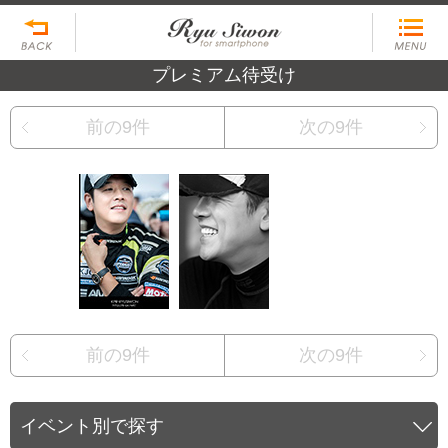
プレミアム待受け
前の9件
次の9件
前の9件
次の9件
イベント別で探す