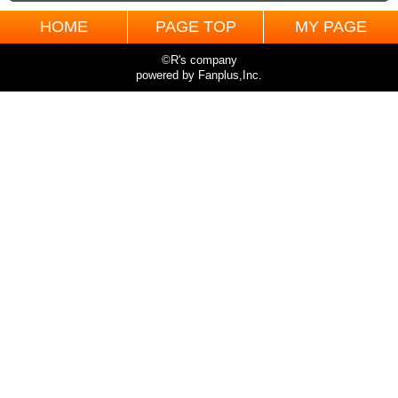
HOME
PAGE TOP
MY PAGE
©R's company
powered by Fanplus,Inc.