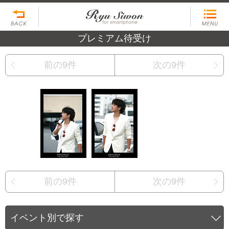
プレミアム待受け
前の9件
次の9件
前の9件
次の9件
イベント別で探す