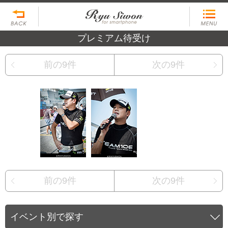
プレミアム待受け
前の9件
次の9件
前の9件
次の9件
イベント別で探す