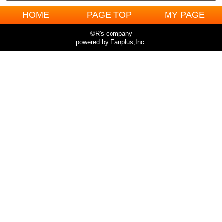
HOME
PAGE TOP
MY PAGE
©R's company
powered by Fanplus,Inc.